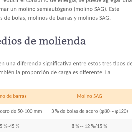
reducir el consumo de energía, se puede agregar un
rmar un molino semiautógeno (molino SAG). Este
os de bolas, molinos de barras y molinos SAG.
dios de molienda
 una diferencia significativa entre estos tres tipos d
mbién la proporción de carga es diferente. La
no de barras
Molino SAG
 acero de 50-100 mm
3 % de bolas de acero (φ80～φ120)
5 %-45 %
8 %～12 %/15 %