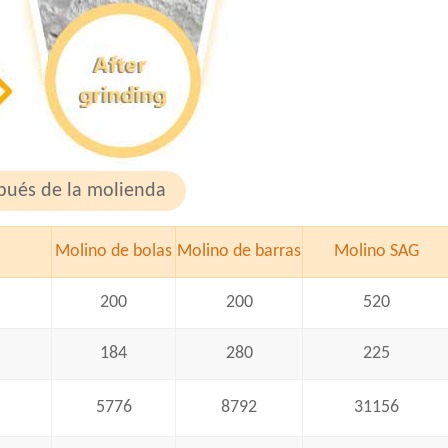
pués de la molienda
Molino de bolas
Molino de barras
Molino SAG
200
200
520
184
280
225
5776
8792
31156