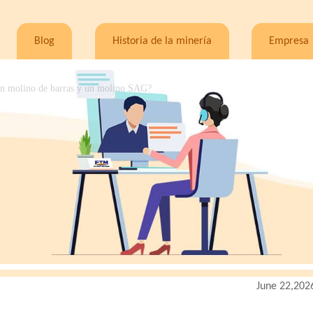
Blog
Historia de la minería
Empresa
, un molino de barras y un molino SAG?
June 22,202