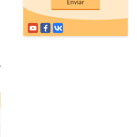
a
Enviar
e