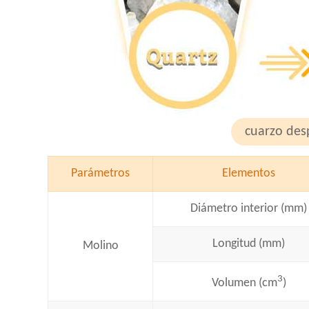
cuarzo des
Parámetros
Elementos
Diámetro interior (mm)
Longitud (mm)
Molino
3
Volumen (cm
)