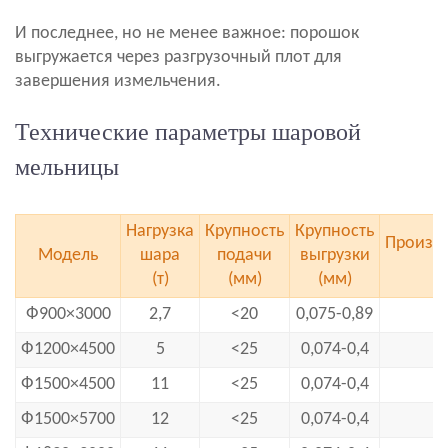
И последнее, но не менее важное: порошок
выгружается через разгрузочный плот для
завершения измельчения.
Технические параметры шаровой
мельницы
Нагрузка
Крупность
Крупность
Произво
Модель
шара
подачи
выгрузки
(т)
(мм)
(мм)
Ф900×3000
2,7
<20
0,075-0,89
Ф1200×4500
5
<25
0,074-0,4
Ф1500×4500
11
<25
0,074-0,4
Ф1500×5700
12
<25
0,074-0,4